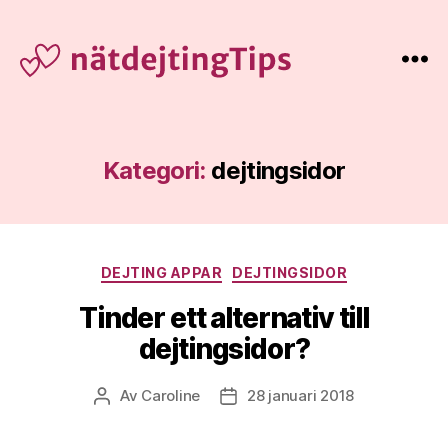
Nätdejting
Tips
Kategori:
dejtingsidor
Kategorier
DEJTING APPAR
DEJTINGSIDOR
Tinder ett alternativ till
dejtingsidor?
Av
Caroline
28 januari 2018
Inläggsförfattare
Inläggsdatum