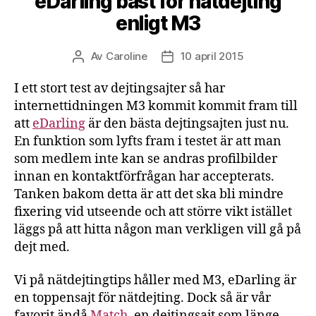
eDarling bäst för nätdejting
enligt M3
Av
Caroline
10 april 2015
Inläggsförfattare
Inläggsdatum
I ett stort test av dejtingsajter så har
internettidningen M3 kommit kommit fram till
att
eDarling
är den bästa dejtingsajten just nu.
En funktion som lyfts fram i testet är att man
som medlem inte kan se andras profilbilder
innan en kontaktförfrågan har accepterats.
Tanken bakom detta är att det ska bli mindre
fixering vid utseende och att större vikt istället
läggs på att hitta någon man verkligen vill gå på
dejt med.
Vi på nätdejtingtips håller med M3, eDarling är
en toppensajt för nätdejting. Dock så är vår
favorit ändå
Match
, en dejtingsajt som länge