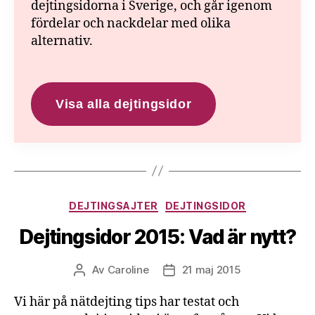
dejtingsidorna i Sverige, och går igenom
fördelar och nackdelar med olika
alternativ.
Visa alla dejtingsidor
Kategorier
DEJTINGSAJTER
DEJTINGSIDOR
Dejtingsidor 2015: Vad är nytt?
Av
Caroline
21 maj 2015
Inläggsförfattare
Inläggsdatum
Vi här på nätdejting tips har testat och